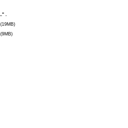
" .
(19MB)
(9MB)